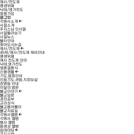
제사/천도재
평생위패
낙태/영가천도
회원가입
로그인
각원사소개
사찰소개
주지스님 인사말
사찰둘러보기
사찰뉴스
불사안내
찾아오시는길
제사/천도재
49재/제사/천도재 재비안내
평생위패
제사.천도재 의의
낙태,영가천도
영혼결혼식
신행생활
기도,법회안내
인등기도,관음,지장보살
장명등 안내
이달의 법문
불교이야기
불교입문
경전공부
교리상식
불교용어풀이
불교자료실
각원사앨범
각원사 앨범
행사 앨범
동영상 앨범
참여마당