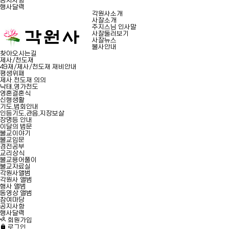
공지사항
행사달력
각원사소개
사찰소개
주지스님 인사말
사찰둘러보기
사찰뉴스
불사안내
찾아오시는길
제사/천도재
49재/제사/천도재 재비안내
평생위패
제사.천도재 의의
낙태,영가천도
영혼결혼식
신행생활
기도,법회안내
인등기도,관음,지장보살
장명등 안내
이달의 법문
불교이야기
불교입문
경전공부
교리상식
불교용어풀이
불교자료실
각원사앨범
각원사 앨범
행사 앨범
동영상 앨범
참여마당
공지사항
행사달력
회원가입
로그인