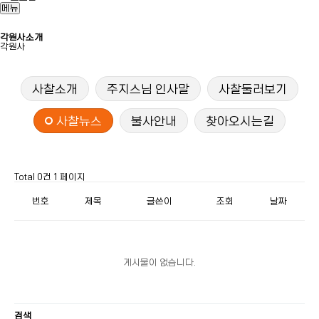
메뉴
각원사소개
각원사
사찰소개
주지스님 인사말
사찰둘러보기
사찰뉴스
불사안내
찾아오시는길
Total 0건
1 페이지
번호
제목
글쓴이
조회
날짜
게시물이 없습니다.
검색