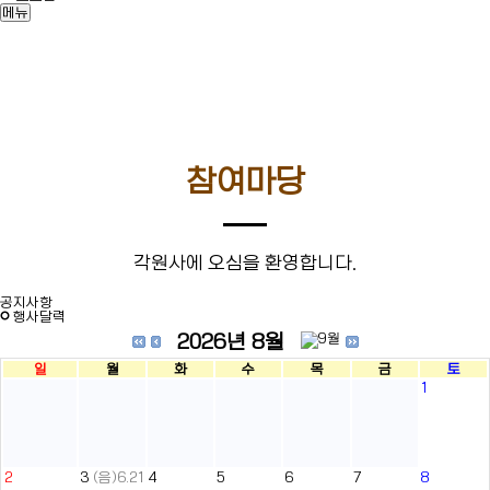
메뉴
참여마당
각원사에 오심을 환영합니다.
공지사항
행사달력
2026년 8월
일
월
화
수
목
금
토
1
2
3
(음)6.21
4
5
6
7
8