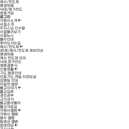
제사/천도재
평생위패
낙태/영가천도
회원가입
로그인
각원사소개
사찰소개
주지스님 인사말
사찰둘러보기
사찰뉴스
불사안내
찾아오시는길
제사/천도재
49재/제사/천도재 재비안내
평생위패
제사.천도재 의의
낙태,영가천도
영혼결혼식
신행생활
기도,법회안내
인등기도,관음,지장보살
장명등 안내
이달의 법문
불교이야기
불교입문
경전공부
교리상식
불교용어풀이
불교자료실
각원사앨범
각원사 앨범
행사 앨범
동영상 앨범
참여마당