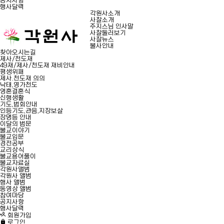
공지사항
행사달력
각원사소개
사찰소개
주지스님 인사말
사찰둘러보기
사찰뉴스
불사안내
찾아오시는길
제사/천도재
49재/제사/천도재 재비안내
평생위패
제사.천도재 의의
낙태,영가천도
영혼결혼식
신행생활
기도,법회안내
인등기도,관음,지장보살
장명등 안내
이달의 법문
불교이야기
불교입문
경전공부
교리상식
불교용어풀이
불교자료실
각원사앨범
각원사 앨범
행사 앨범
동영상 앨범
참여마당
공지사항
행사달력
회원가입
로그인