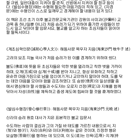
할 규범, 일반대중이 지켜야 할 준칙, 선방에서 지켜야 할 청규 등이
다. 《발심수행장》에는 수행에 필요한 마음가짐이 적혀 있고, 《자경
문》에는 수행인이 스스로 일깨우고 경계해야 할 내용이 담겨 있다.
이 책은 조선 초기 이후 불교전문교육기관인 강원의 사미과(沙彌科) 교
과목 중 하나일뿐 아니라 처음 승려가 되기 위하여 출가한 사람들이 반
드시 일고 닦아야 할 입문서요, 불교를 알고자 하는 초심자들이 읽어야
할 필독서이다.
《계초심학인문(誡初心學人文)》; 해동사문 목우자 지음(海東沙門 牧牛子 述)
고려의 보조 지눌 국사가 처음 승려가 된 이를 경계하기 위하여 썼다.
불도(佛道)에 뜻을 둔 초심자들은 악한 벗을 멀리하고 착한 벗을 가까이
하며, 오계(五戒)와 십계(十戒)를 받아 지니고, 항상 유화하고 착하고
온순한 마음가짐으로 남을 업신여기거나 교만하지 말아야 하며, 도를 닦
는 데만 마음을 모아야 함을 강조하였다. 또 승방(僧房)의 일상생활 중
에서 명심해야 할 사항들과 수도자는 오로지 선정(禪定)과 지혜를 함께
닦아서 자성(自性)을 체득하고 중생 제도에 힘써야 할 것을 훈계하였다.
《발심수행장(發心修行章)》; 해동사문 목우자 지음(海東沙門 元曉 述)
신라의 승려 원효 대사가 지은 표본적인 불교 입문서.
수도하는 사람의 결심과 그의 가질 바 태도를 가르친 내용으로서, 지
(智)와 행(行), 자리(自利)와 이타(利他)는 같은 것이며, 진정한 행은
보살행(菩薩行)을 행하는 데 있으며, 이 도(道)는 인욕(忍辱)·지계(持