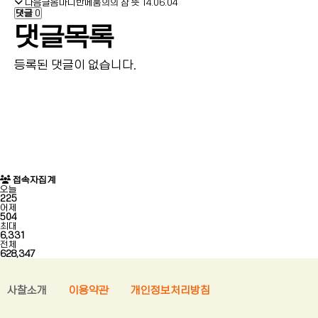
다음글
옴마니반메훔의의 참 뜻
14.06.04
댓글
0
댓글목록
등록된 댓글이 없습니다.
접속자집계
오늘
225
어제
504
최대
6,331
전체
628,347
사찰소개
이용약관
개인정보처리방침